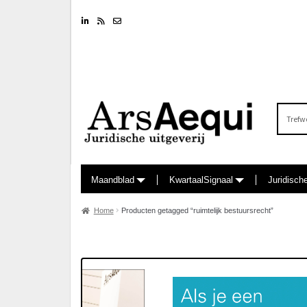
Linkedin
RSS feed
Nieuwsbrief
Zoeken
naar:
Maandblad
KwartaalSignaal
Juridisch
Home
Producten getagged “ruimtelijk bestuursrecht”