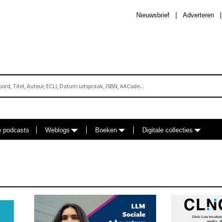
Nieuwsbrief
Adverteren
e podcasts
Weblogs
Boeken
Digitale collecties