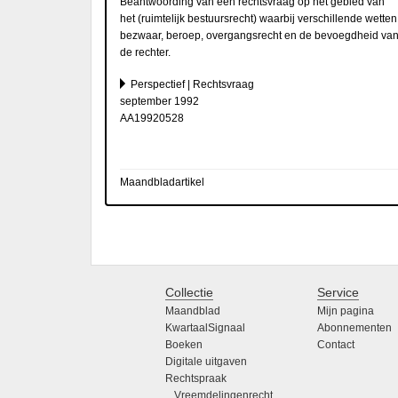
Beantwoording van een rechtsvraag op het gebied van
het (ruimtelijk bestuursrecht) waarbij verschillende wetten
bezwaar, beroep, overgangsrecht en de bevoegdheid va
de rechter.
Perspectief | Rechtsvraag
september 1992
AA19920528
Maandbladartikel
Collectie
Service
Maandblad
Mijn pagina
KwartaalSignaal
Abonnementen
Boeken
Contact
Digitale uitgaven
Rechtspraak
Vreemdelingenrecht