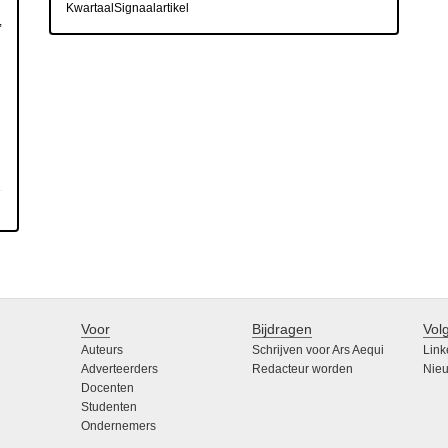
KwartaalSignaalartikel
,
n
Voor
Bijdragen
Vol
Auteurs
Schrijven voor Ars Aequi
Link
Adverteerders
Redacteur worden
Nieu
Docenten
Studenten
Ondernemers