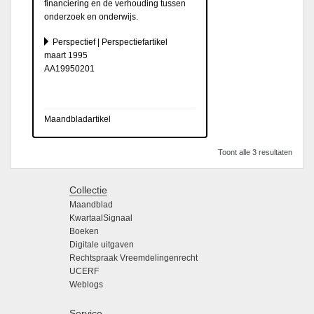
financiering en de verhouding tussen
onderzoek en onderwijs.
Perspectief | Perspectiefartikel
maart 1995
AA19950201
Maandbladartikel
Toont alle 3 resultaten
Collectie
Maandblad
KwartaalSignaal
Boeken
Digitale uitgaven
Rechtspraak Vreemdelingenrecht
UCERF
Weblogs
Service