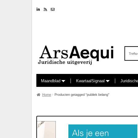
Linkedin
RSS feed
Nieuwsbrief
Zoeken
naar:
Maandblad
KwartaalSignaal
Juridisch
Home
Producten getagged “publiek belang”