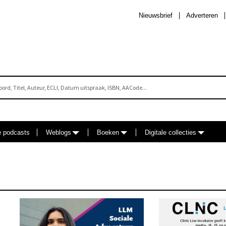
Nieuwsbrief
Adverteren
e podcasts
Weblogs
Boeken
Digitale collecties