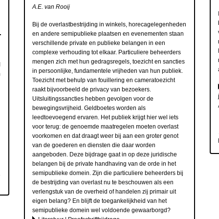
A.E. van Rooij
Bij de overlastbestrijding in winkels, horecagelegenheden
en andere semipublieke plaatsen en evenementen staan
verschillende private en publieke belangen in een
complexe verhouding tot elkaar. Particuliere beheerders
mengen zich met hun gedragsregels, toezicht en sancties
I
in persoonlijke, fundamentele vrijheden van hun publiek.
m
Toezicht met behulp van fouillering en cameratoezicht
raakt bijvoorbeeld de privacy van bezoekers.
Uitsluitingssancties hebben gevolgen voor de
bewegingsvrijheid. Geldboetes worden als
leedtoevoegend ervaren. Het publiek krijgt hier wel iets
voor terug: de genoemde maatregelen moeten overlast
voorkomen en dat draagt weer bij aan een groter genot
van de goederen en diensten die daar worden
aangeboden. Deze bijdrage gaat in op deze juridische
belangen bij de private handhaving van de orde in het
semipublieke domein. Zijn die particuliere beheerders bij
de bestrijding van overlast nu te beschouwen als een
verlengstuk van de overheid of handelen zij primair uit
eigen belang? En blijft de toegankelijkheid van het
semipublieke domein wel voldoende gewaarborgd?