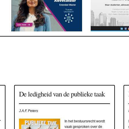
De ledigheid van de publieke taak
J.A.F. Peters
In het bestuursrecht wordt
vaak gesproken over de