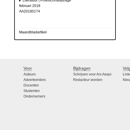
Literatuur | Proefschriftbijdrage
februari 2018
AA20180174
Maandbladartikel
Voor
Bijdragen
Vol
Auteurs
Schrijven voor Ars Aequi
Link
Adverteerders
Redacteur worden
Nieu
Docenten
Studenten
Ondernemers