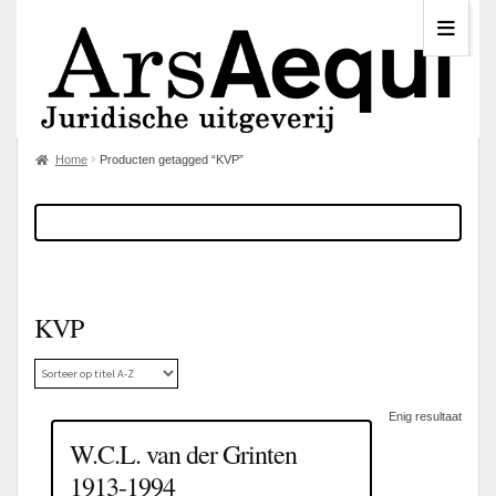
Home
Producten getagged “KVP”
KVP
Enig resultaat
W.C.L. van der Grinten
1913-1994