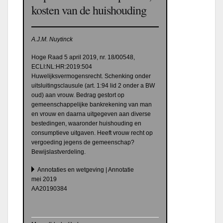
kosten van de huishouding
A.J.M. Nuytinck
Hoge Raad 5 april 2019, nr. 18/00548,
ECLI:NL:HR:2019:504
Huwelijksvermogensrecht. Schenking onder
uitsluitings­clausule (art. 1:94 lid 2 onder a BW
oud) aan vrouw. Bedrag gestort op
gemeenschappelijke bankrekening van man
en vrouw en daarna uitgegeven aan diverse
bestedingen, waaronder huishouding en
consumptieve uitgaven. Heeft vrouw recht op
vergoeding jegens de gemeenschap?
Bewijslastverdeling.
Annotaties en wetgeving | Annotatie
mei 2019
AA20190384