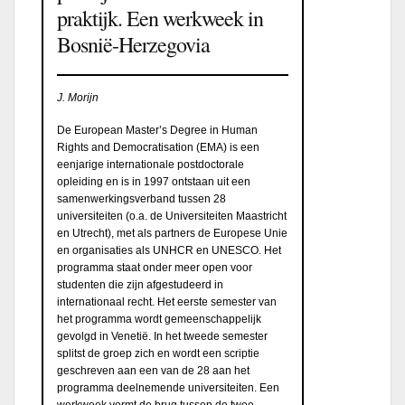
praktijk. Een werkweek in
Bosnië-Herzegovia
J. Morijn
De European Master’s Degree in Human
Rights and Democratisation (EMA) is een
eenjarige internationale postdoctorale
opleiding en is in 1997 ontstaan uit een
samenwerkingsverband tussen 28
universiteiten (o.a. de Universiteiten Maastricht
en Utrecht), met als partners de Europese Unie
en organisaties als UNHCR en UNESCO. Het
programma staat onder meer open voor
studenten die zijn afgestudeerd in
internationaal recht. Het eerste semester van
het programma wordt gemeenschappelijk
gevolgd in Venetië. In het tweede semester
splitst de groep zich en wordt een scriptie
geschreven aan een van de 28 aan het
programma deelnemende universiteiten. Een
werkweek vormt de brug tussen de twee