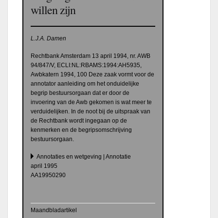
willen zijn
L.J.A. Damen
Rechtbank Amsterdam 13 april 1994, nr. AWB
94/847/V, ECLI:NL:RBAMS:1994:AH5935,
Awbkatern 1994, 100 Deze zaak vormt voor de
annotator aanleiding om het onduidelijke
begrip bestuursorgaan dat er door de
invoering van de Awb gekomen is wat meer te
verduidelijken. In de noot bij de uitspraak van
de Rechtbank wordt ingegaan op de
kenmerken en de begripsomschrijving
bestuursorgaan.
Annotaties en wetgeving | Annotatie
april 1995
AA19950290
Maandbladartikel