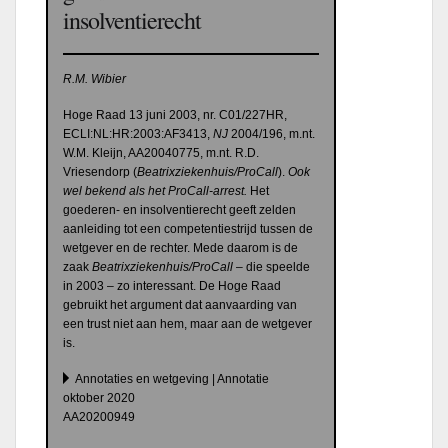
insolventierecht
R.M. Wibier
Hoge Raad 13 juni 2003, nr.
C01/227HR,
ECLI:NL:HR:2003:AF3413,
NJ
2004/196, m.nt.
W.M. Kleijn, AA20040775, m.nt. R.D.
Vriesendorp (
Beatrixziekenhuis/ProCall
).
Ook
wel bekend als het ProCall-arrest.
Het
goederen- en insolventierecht geeft zelden
aanleiding tot een competentiestrijd tussen de
wetgever en de rechter. Mede daarom is de
zaak
Beatrixziekenhuis/ProCall
– die speelde
in 2003 – zo interessant. De Hoge Raad
gebruikt het argument dat aanvaarding van
een trust niet aan hem, maar aan de wetgever
is.
Annotaties en wetgeving | Annotatie
oktober 2020
AA20200949