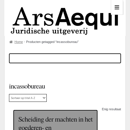
Home
Producten getagged “incassobureau”
incassobureau
Enig resultaat
Scheiding der machten in het
goederen- en