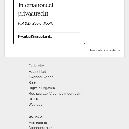
Internationeel
privaatrecht
K.R.S.D. Boele-Woelki
KwartaalSignaalartikel
Toont alle 2 resultaten
Collectie
Maandblad
KwartaalSignaal
Boeken
Digitale uitgaven
Rechtspraak Vreemdelingenrecht
UCERF
Weblogs
Service
Mijn pagina
Abonnementen