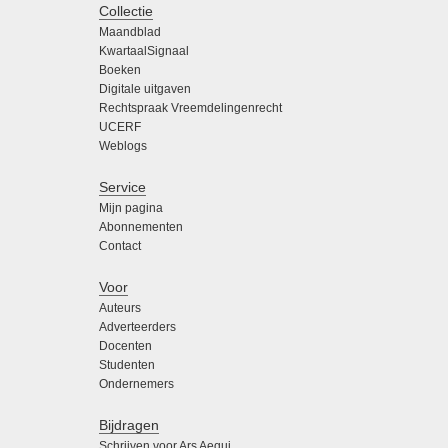
Collectie
Maandblad
KwartaalSignaal
Boeken
Digitale uitgaven
Rechtspraak Vreemdelingenrecht
UCERF
Weblogs
Service
Mijn pagina
Abonnementen
Contact
Voor
Auteurs
Adverteerders
Docenten
Studenten
Ondernemers
Bijdragen
Schrijven voor Ars Aequi