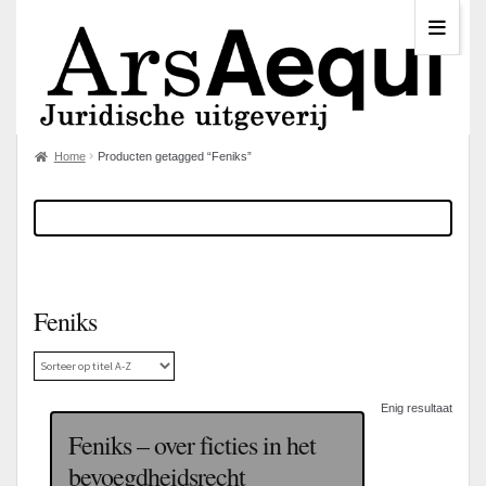
Home
Producten getagged “Feniks”
Feniks
Enig resultaat
Feniks – over ficties in het
bevoegdheidsrecht