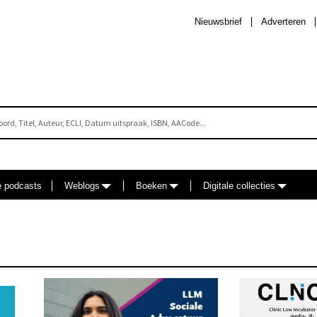
Nieuwsbrief
Adverteren
e podcasts
Weblogs
Boeken
Digitale collecties