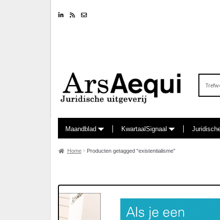
Linkedin
RSS feed
Nieuwsbrief
Zoeken
naar:
Maandblad
KwartaalSignaal
Juridisch
Home
Producten getagged “existentialisme”