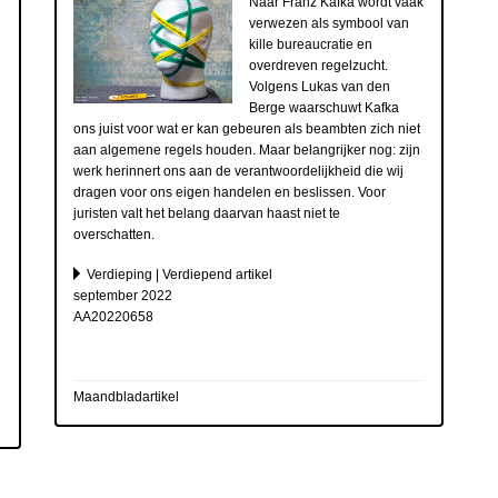
Naar Franz Kafka wordt vaak
verwezen als symbool van
kille bureaucratie en
overdreven regelzucht.
Volgens Lukas van den
Berge waarschuwt Kafka
ons juist voor wat er kan gebeuren als beambten zich niet
aan algemene regels houden. Maar belangrijker nog: zijn
werk herinnert ons aan de verantwoordelijkheid die wij
dragen voor ons eigen handelen en beslissen. Voor
e
juristen valt het belang daarvan haast niet te
overschatten.
Verdieping | Verdiepend artikel
september 2022
AA20220658
Maandbladartikel