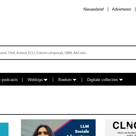
Nieuwsbrief
Adverteren
e podcasts
Weblogs
Boeken
Digitale collecties