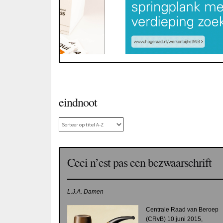
eindnoot
Ceci n’est pas een bezwaarschrift
L.J.A. Damen
Centrale Raad van Beroep
(CRvB) 10 juni 2015,