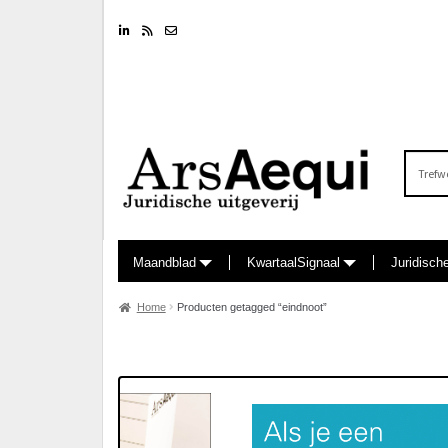
Linkedin
RSS feed
Nieuwsbrief
Zoeken
naar:
Maandblad
KwartaalSignaal
Juridisch
Home
Producten getagged “eindnoot”