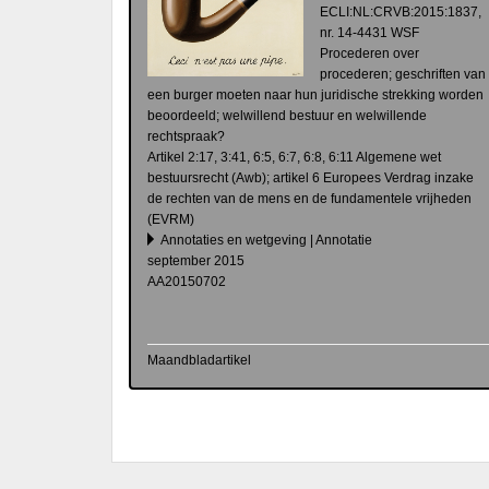
ECLI:NL:CRVB:2015:1837,
nr. 14-4431 WSF
Procederen over
procederen; geschriften van
een burger moeten naar hun juridische strekking worden
beoordeeld; welwillend bestuur en welwillende
rechtspraak?
Artikel 2:17, 3:41, 6:5, 6:7, 6:8, 6:11 Algemene wet
bestuursrecht (Awb); artikel 6 Europees Verdrag inzake
de rechten van de mens en de fundamentele vrijheden
(EVRM)
Annotaties en wetgeving | Annotatie
september 2015
AA20150702
Maandbladartikel