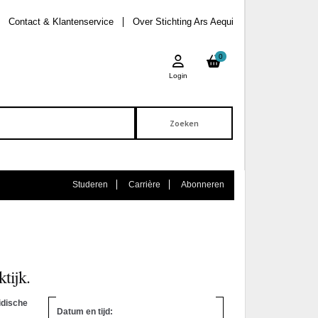
Contact & Klantenservice
Over Stichting Ars Aequi
0
Login
Studeren
Carrière
Abonneren
tijk.
ridische
Datum en tijd: