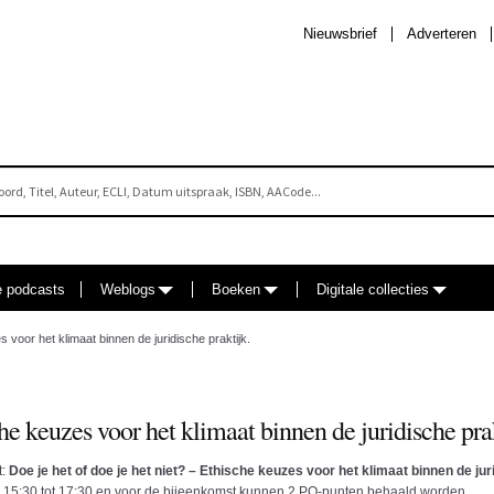
Nieuwsbrief
Adverteren
e podcasts
Weblogs
Boeken
Digitale collecties
s voor het klimaat binnen de juridische praktijk.
che keuzes voor het klimaat binnen de juridische prak
t:
Doe je het of doe je het niet? – Ethische keuzes voor het klimaat binnen de ju
an 15:30 tot 17:30 en voor de bijeenkomst kunnen 2 PO-punten behaald worden.