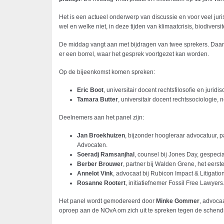
Het is een actueel onderwerp van discussie en voor veel juri
wel en welke niet, in deze tijden van klimaatcrisis, biodiversit
De middag vangt aan met bijdragen van twee sprekers. Daarna
er een borrel, waar het gesprek voortgezet kan worden.
Op de bijeenkomst komen spreken:
Eric Boot
, universitair docent rechtsfilosofie en jurid
Tamara Butter
, universitair docent rechtssociologie
Deelnemers aan het panel zijn:
Jan Broekhuizen
, bijzonder hoogleraar advocatuur, 
Advocaten.
Soeradj Ramsanjhal
, counsel bij Jones Day, gespecia
Berber Brouwer
, partner bij Walden Grene, het eerst
Annelot Vink
, advocaat bij Rubicon Impact & Litigation
Rosanne Rootert
, initiatiefnemer Fossil Free Lawyer
Het panel wordt gemodereerd door
Minke Gommer
, advoca
oproep aan de NOvA om zich uit te spreken tegen de schendin