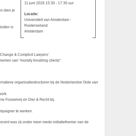
11 juni 2026 15:30 - 17:30 uur
n dien je
Locatie:
Universiteit van Amsterdam -
Roeterseiland
uiten is
Amsterdam
ate Change & Complicit Lawyers’.
nemen van “morally troubling clients”.
rnatieve organisatiestructuren bij de Nederlandse Orde van
work.
e Fossielvrij en Dier & Recht bij.
campaigner te werken.
Recent was zij onder meer mede-initiatiefnemer van de