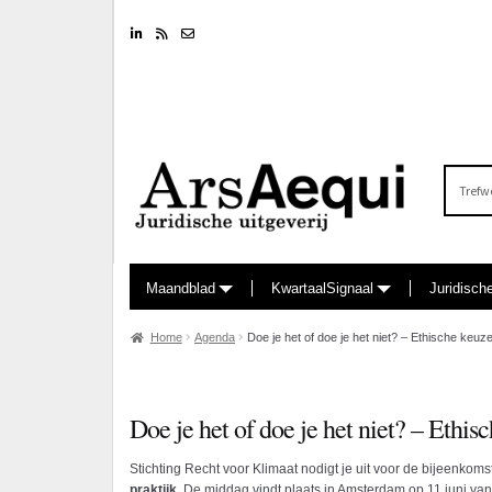
Linkedin
RSS feed
Nieuwsbrief
Zoeken
naar:
Maandblad
KwartaalSignaal
Juridisch
Home
Agenda
Doe je het of doe je het niet? – Ethische keuze
Doe je het of doe je het niet? – Ethis
Stichting Recht voor Klimaat nodigt je uit voor de bijeenkoms
praktijk
. De middag vindt plaats in Amsterdam op 11 juni v