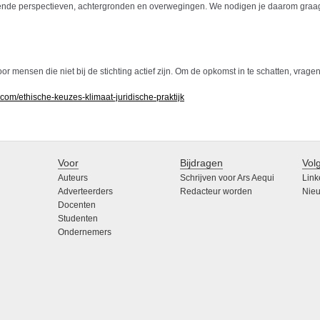
llende perspectieven, achtergronden en overwegingen. We nodigen je daarom graa
 mensen die niet bij de stichting actief zijn. Om de opkomst in te schatten, vragen
.com/ethische-keuzes-klimaat-juridische-praktijk
Voor
Bijdragen
Vol
Auteurs
Schrijven voor Ars Aequi
Link
Adverteerders
Redacteur worden
Nieu
Docenten
Studenten
Ondernemers