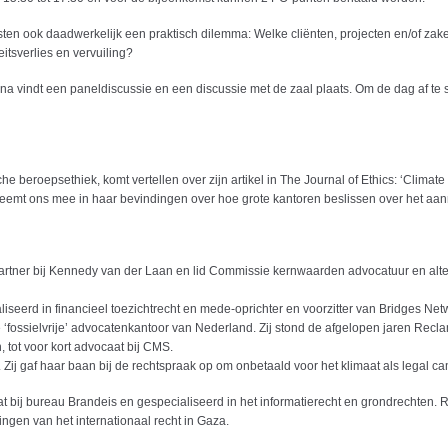
sten ook daadwerkelijk een praktisch dilemma: Welke cliënten, projecten en/of zake
eitsverlies en vervuiling?
 vindt een paneldiscussie en een discussie met de zaal plaats. Om de dag af te sl
ische beroepsethiek, komt vertellen over zijn artikel in The Journal of Ethics: ‘Clim
, neemt ons mee in haar bevindingen over hoe grote kantoren beslissen over het aan
partner bij Kennedy van der Laan en lid Commissie kernwaarden advocatuur en alte
liseerd in financieel toezichtrecht en mede-oprichter en voorzitter van Bridges Net
e ‘fossielvrije’ advocatenkantoor van Nederland. Zij stond de afgelopen jaren Reclam
, tot voor kort advocaat bij CMS.
s. Zij gaf haar baan bij de rechtspraak op om onbetaald voor het klimaat als legal 
at bij bureau Brandeis en gespecialiseerd in het informatierecht en grondrechten. 
gen van het internationaal recht in Gaza.