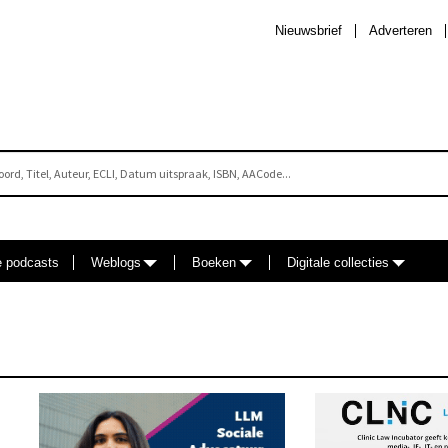
Nieuwsbrief
Adverteren
e podcasts
Weblogs
Boeken
Digitale collecties