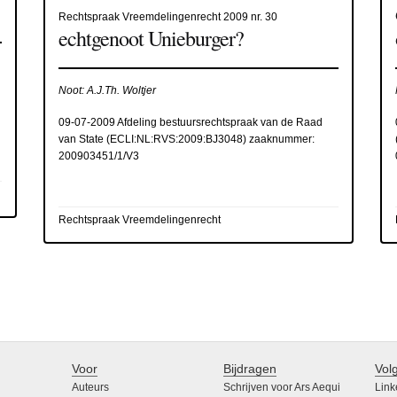
Rechtspraak Vreemdelingenrecht 2009 nr. 30
echtgenoot Unieburger?
Noot: A.J.Th. Woltjer
09-07-2009 Afdeling bestuursrechtspraak van de Raad
van State (
ECLI:NL:RVS:2009:BJ3048
) zaaknummer:
200903451/1/V3
Rechtspraak Vreemdelingenrecht
Voor
Bijdragen
Vol
Auteurs
Schrijven voor Ars Aequi
Link