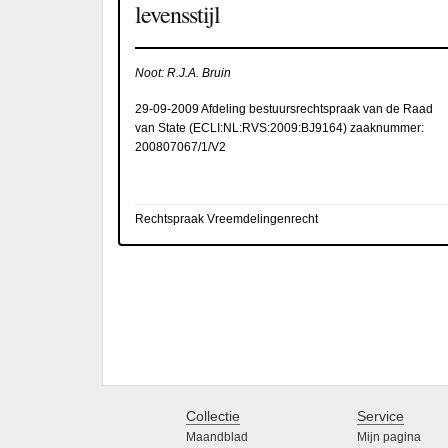
levensstijl
Noot: R.J.A. Bruin
29-09-2009 Afdeling bestuursrechtspraak van de Raad
van State (
ECLI:NL:RVS:2009:BJ9164
) zaaknummer:
200807067/1/V2
Rechtspraak Vreemdelingenrecht
Collectie
Service
Maandblad
Mijn pagina