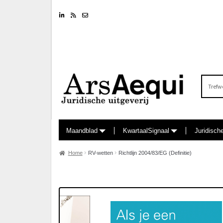
Linkedin
RSS feed
Nieuwsbrief
Zoeken
naar:
Maandblad
KwartaalSignaal
Juridisch
Home
RV-wetten
Richtlijn 2004/83/EG (Definitie)