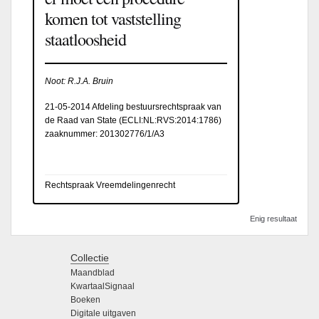
komen tot vaststelling
staatloosheid
Noot: R.J.A. Bruin
21-05-2014 Afdeling bestuursrechtspraak van
de Raad van State (
ECLI:NL:RVS:2014:1786
)
zaaknummer: 201302776/1/A3
Rechtspraak Vreemdelingenrecht
Enig resultaat
Collectie
Maandblad
KwartaalSignaal
Boeken
Digitale uitgaven