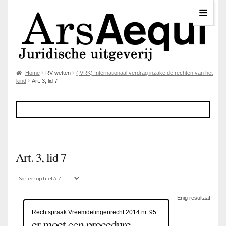
Home
RV-wetten
(IVRK) Internationaal verdrag inzake de rechten van het
kind
Art. 3, lid 7
Art. 3, lid 7
Enig resultaat
Rechtspraak Vreemdelingenrecht 2014 nr. 95
er moet een procedure