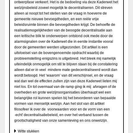
ontwerpfase verkeert. Het is de bedoeling via deze Kaderwet het
welzijnsbeleid zoveel mogelijk te decentraliseren. Dit streven
alleen al noopt tot het stellen van de vraag in hoeverre de
gemeente nieuwe bevoegdheden, en een reële vrije
beleidsruimte binnen die bevoegdheden krijgt. De behoefte de
realisatiemogelijkheden van de beoogde decentralisatie aan
een kritische blik te onderwerpen ontstond ook mede door de
alarmsignalen over de Kaderwet die in eerste instantie vooral
door de gemeenten werden uitgezonden. Dit artikel is een
uitvloeisel van de bovengenoemde opdracht waarbij de
probleemstelling enigszins is uitgebreid. Het bleek mij namelijk
uiteindelijk onmogelijk om stil te blijven staan bij de constatering
alleen dat er in veel mindere mate gedecentraliseerd wordt dan
wordt betoogd. Het ‘waarom’ van dit verschijnsel, en de vraag
wat dan wel de effecten zullen zijn van deze Kaderwet lieten mij
niet los. En tot overmaat van de ramp ging ik mij afvragen of de
overheden en grote welzijnsorganisaties überhaupt wel een
belangrijke rol kunnen spelen bij het bevorderen van bepaalde
vormen van menselijk welzijn. Aan het slot van dit artikel
filosofeer ik over de voorwaarden voor en de vorm van een
·echt' decentralisatiebeleid, en over het verband tussen de
grootschaligheid van onze samenleving en ons onwelzijn.
Witte stukken