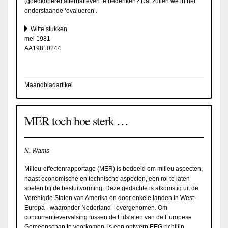
(goedkopere) alternatieven te bedenken? Dat zullen we in het
onderstaande ‘evalueren’.
Witte stukken
mei 1981
AA19810244
Maandbladartikel
MER toch hoe sterk …
N. Wams
Milieu-effectenrapportage (MER) is bedoeld om milieu aspecten,
naast economische en technische aspecten, een rol te laten
spelen bij de besluitvorming. Deze gedachte is afkomstig uit de
Verenigde Staten van Amerika en door enkele landen in West-
Europa - waaronder Nederland - overgenomen. Om
concurrentievervalsing tussen de Lidstaten van de Europese
Gemeenschap te voorkomen, is een ontwerp EEG-richtlijn