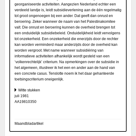
georganiseerde activiteiten. Aangezien Nederland echter een
verdeeld landje is, leidt subsidieverlening aan de één regelmatig
tot groot ongenoegen bij een ander. Dat geeft dan onrust en
beroering. Zeker wanneer de naam van het Palestinakomitee
valt. Die onrust en beroering kunnen de overheid brengen tot
een onduidelijk subsidiebeleid. Onduidelijkheid leidt vervolgens
tot onzekerheid. Een onzekerheid die enerzijds door de rechter
kan worden verminderd maar anderzijds door de overheid kan
worden vergroot. Met name wanneer subsidiëring van
informatieve activiteiten afhankelijk wordt gesteld van een
‘volkenrechtelijk’ criterium. Na opmerkingen over de subsidie in
het algemeen, illustreer ik het een en ander aan de hand van
een concrete casus. Tenslotte noem ik het daar gehanteerde
toetsingscriterium oneigenlijk.
Witte stukken
juli 1981
AA19810350
Maandbladartikel