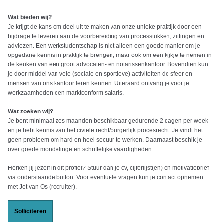
Wat bieden wij?
Je krijgt de kans om deel uit te maken van onze unieke praktijk door een
bijdrage te leveren aan de voorbereiding van processtukken, zittingen en
adviezen. Een werkstudentschap is niet alleen een goede manier om je
opgedane kennis in praktijk te brengen, maar ook om een kijkje te nemen in
de keuken van een groot advocaten- en notarissenkantoor. Bovendien kun
je door middel van vele (sociale en sportieve) activiteiten de sfeer en
mensen van ons kantoor leren kennen. Uiteraard ontvang je voor je
werkzaamheden een marktconform salaris.
Wat zoeken wij?
Je bent minimaal zes maanden beschikbaar gedurende 2 dagen per week
en je hebt kennis van het civiele recht/burgerlijk procesrecht. Je vindt het
geen probleem om hard en heel secuur te werken. Daarnaast beschik je
over goede mondelinge en schriftelijke vaardigheden.
Herken jij jezelf in dit profiel? Stuur dan je cv, cijferlijst(en) en motivatiebrief
via onderstaande button. Voor eventuele vragen kun je contact opnemen
met Jet van Os (recruiter).
Solliciteren