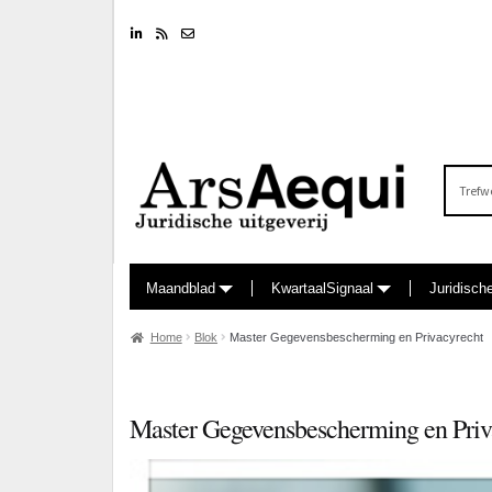
Linkedin
RSS feed
Nieuwsbrief
Zoeken
naar:
Maandblad
KwartaalSignaal
Juridisch
Home
Blok
Master Gegevensbescherming en Privacyrecht
Master Gegevensbescherming en Priv