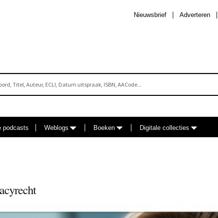
Nieuwsbrief
Adverteren
e podcasts
Weblogs
Boeken
Digitale collecties
acyrecht