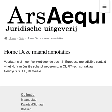
Home
Blok
Home Deze maand annotaties
Home Deze maand annotaties
Voortaan niet meer (ver)kort door de bocht in Europese prejudiciële context
– het Hof van Justitie scherpt wederom zijn CILFIT-rechtspraak aan
Henri (H.C.F.J.A.) de Waele
Collectie
Maandblad
KwartaalSignaal
Boeken