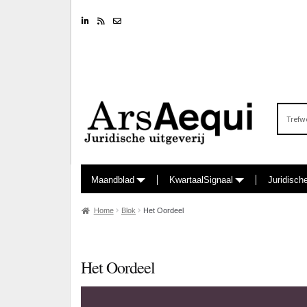
Linkedin
RSS feed
Nieuwsbrief
Zoeken
naar:
Maandblad
KwartaalSignaal
Juridisch
Home
Blok
Het Oordeel
Het Oordeel