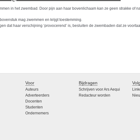
men in het zwembad. Door pijn aan haar bovenlichaam kan ze geen strakke of nat
 bovenstuk mag zwemmen en krijgt toestemming.
ggen dat haar verschijning ‘provocerend’ is, besluiten de zwembaden dat ze voort
Voor
Bijdragen
Vol
Auteurs
Schrijven voor Ars Aequi
Link
Adverteerders
Redacteur worden
Nieu
Docenten
Studenten
Ondernemers