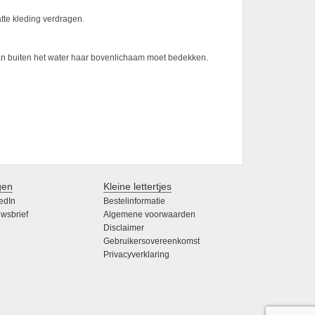
te kleding verdragen.
aan buiten het water haar bovenlichaam moet bedekken.
gen
Kleine lettertjes
edIn
Bestelinformatie
wsbrief
Algemene voorwaarden
Disclaimer
Gebruikersovereenkomst
Privacyverklaring