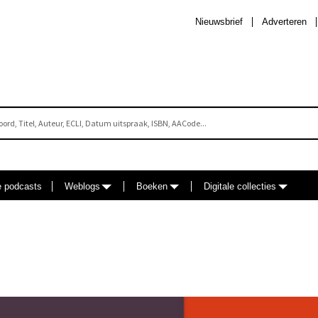
Nieuwsbrief
Adverteren
e podcasts
Weblogs
Boeken
Digitale collecties