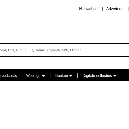
Nieuwsbrief
Adverteren
e podcasts
Weblogs
Boeken
Digitale collecties