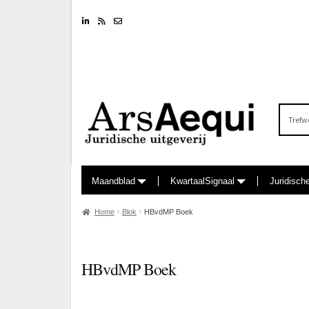
Linkedin
RSS feed
Nieuwsbrief
Zoeken
naar:
Maandblad
KwartaalSignaal
Juridisch
Home
Blok
HBvdMP Boek
HBvdMP Boek