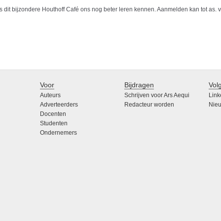
 dit bijzondere Houthoff Café ons nog beter leren kennen. Aanmelden kan tot as. 
Voor
Bijdragen
Vol
Auteurs
Schrijven voor Ars Aequi
Link
Adverteerders
Redacteur worden
Nieu
Docenten
Studenten
Ondernemers