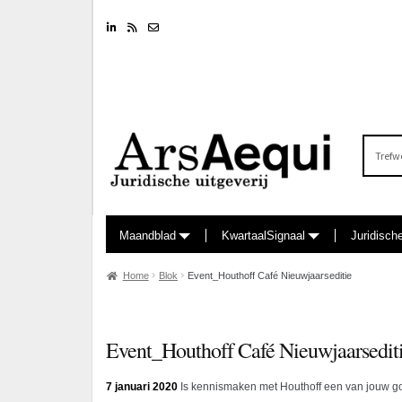
Linkedin
RSS feed
Nieuwsbrief
Zoeken
naar:
Maandblad
KwartaalSignaal
Juridisch
Home
Blok
Event_Houthoff Café Nieuwjaarseditie
Event_Houthoff Café Nieuwjaarsedit
7 januari 2020
Is kennismaken met Houthoff een van jouw g