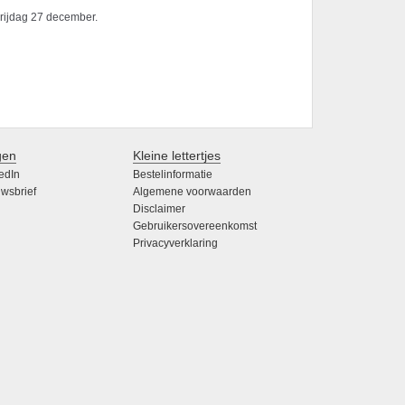
vrijdag 27 december.
gen
Kleine lettertjes
edIn
Bestelinformatie
wsbrief
Algemene voorwaarden
Disclaimer
Gebruikersovereenkomst
Privacyverklaring