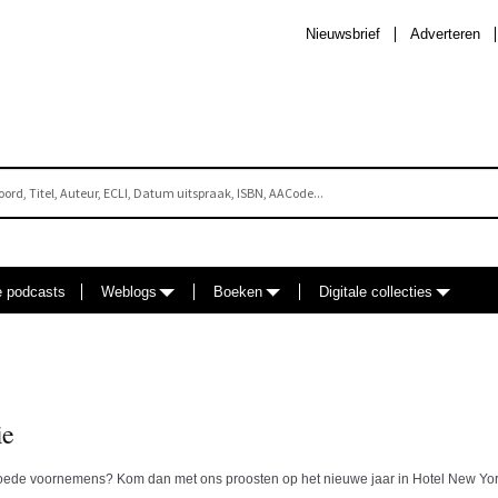
Nieuwsbrief
Adverteren
e podcasts
Weblogs
Boeken
Digitale collecties
ie
oede voornemens? Kom dan met ons proosten op het nieuwe jaar in Hotel New Yor