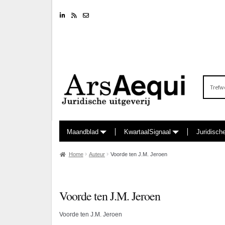
Linkedin
RSS feed
Nieuwsbrief
Zoeken
naar:
Maandblad
KwartaalSignaal
Juridisch
Home
Auteur
Voorde ten J.M. Jeroen
Voorde ten J.M. Jeroen
Voorde ten J.M. Jeroen