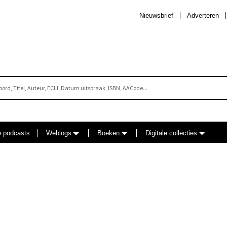
Nieuwsbrief
Adverteren
e podcasts
Weblogs
Boeken
Digitale collecties