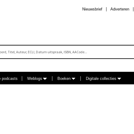
Nieuwsbrief
Adverteren
e podcasts
Weblogs
Boeken
Digitale collecties