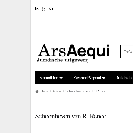
Linkedin
RSS feed
Nieuwsbrief
Zoeken
naar:
Maandblad
KwartaalSignaal
Juridisch
Home
Auteur
Schoonhoven van R. Renée
Schoonhoven van R. Renée