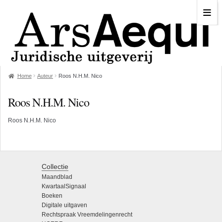
Home
Auteur
Roos N.H.M. Nico
Roos N.H.M. Nico
Roos N.H.M. Nico
Collectie
Maandblad
KwartaalSignaal
Boeken
Digitale uitgaven
Rechtspraak Vreemdelingenrecht