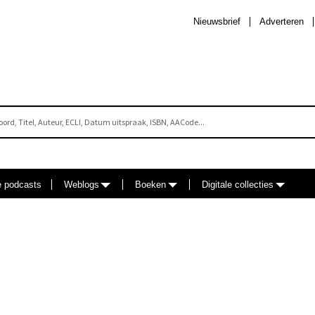
Nieuwsbrief
Adverteren
e podcasts
Weblogs
Boeken
Digitale collecties