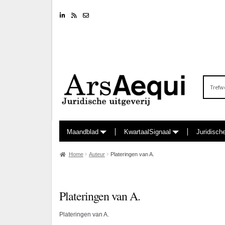
Linkedin
RSS feed
Nieuwsbrief
Zoeken
naar:
Maandblad
KwartaalSignaal
Juridisch
Home
Auteur
Plateringen van A.
Plateringen van A.
Plateringen van A.