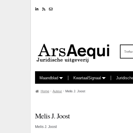
Linkedin
RSS feed
Nieuwsbrief
Zoeken
naar:
Maandblad
KwartaalSignaal
Juridisch
Home
Auteur
Melis J. Joost
Melis J. Joost
Melis J. Joost