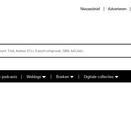
Nieuwsbrief
Adverteren
e podcasts
Weblogs
Boeken
Digitale collecties