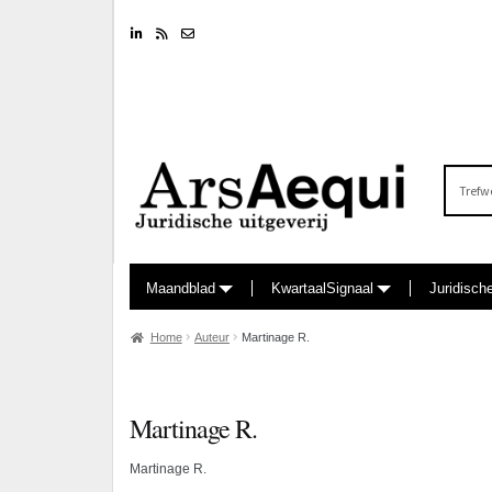
Linkedin
RSS feed
Nieuwsbrief
Zoeken
naar:
Maandblad
KwartaalSignaal
Juridisch
Home
Auteur
Martinage R.
Martinage R.
Martinage R.