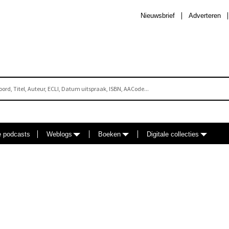
Nieuwsbrief
Adverteren
e podcasts
Weblogs
Boeken
Digitale collecties