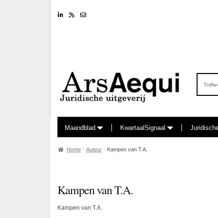
Linkedin
RSS feed
Nieuwsbrief
Zoeken
naar:
Maandblad
KwartaalSignaal
Juridisch
Home
Auteur
Kampen van T.A.
Kampen van T.A.
Kampen van T.A.