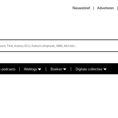
Nieuwsbrief
Adverteren
e podcasts
Weblogs
Boeken
Digitale collecties