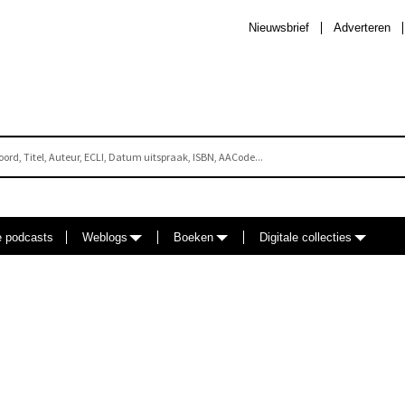
Nieuwsbrief
Adverteren
e podcasts
Weblogs
Boeken
Digitale collecties