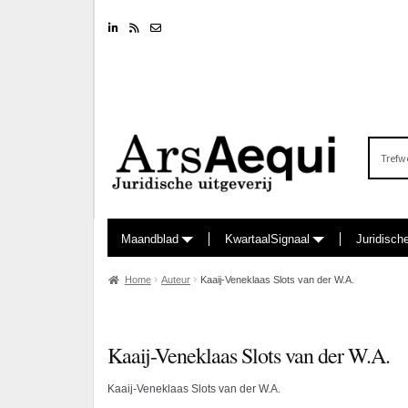
Linkedin
RSS feed
Nieuwsbrief
Zoeken
naar:
Maandblad
KwartaalSignaal
Juridisch
Home
Auteur
Kaaij-Veneklaas Slots van der W.A.
Kaaij-Veneklaas Slots van der W.A.
Kaaij-Veneklaas Slots van der W.A.