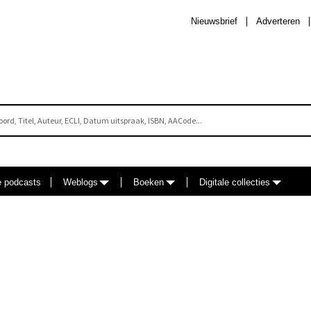
Nieuwsbrief
Adverteren
e podcasts
Weblogs
Boeken
Digitale collecties