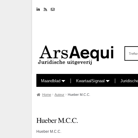
Linkedin
RSS feed
Nieuwsbrief
Zoeken
naar:
Maandblad
KwartaalSignaal
Juridisch
Home
Auteur
Hueber M.C.C.
Hueber M.C.C.
Hueber M.C.C.