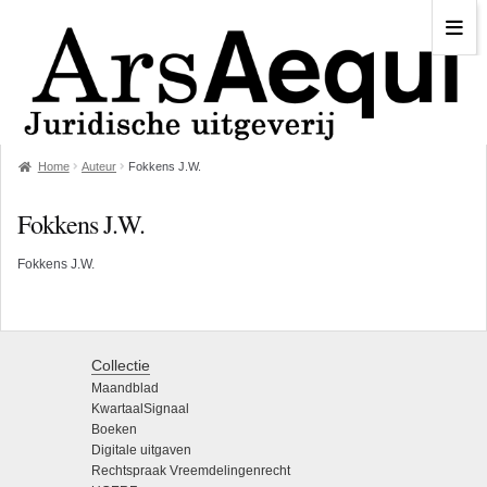
Home
Auteur
Fokkens J.W.
Fokkens J.W.
Fokkens J.W.
Collectie
Maandblad
KwartaalSignaal
Boeken
Digitale uitgaven
Rechtspraak Vreemdelingenrecht