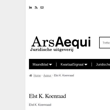
Linkedin
RSS feed
Nieuwsbrief
Zoeken
naar:
Maandblad
KwartaalSignaal
Juridisch
Home
Auteur
Elst K. Koenraad
Elst K. Koenraad
Elst K. Koenraad