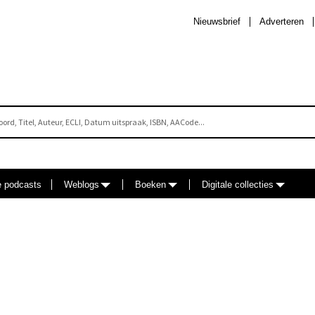
Nieuwsbrief
Adverteren
e podcasts
Weblogs
Boeken
Digitale collecties