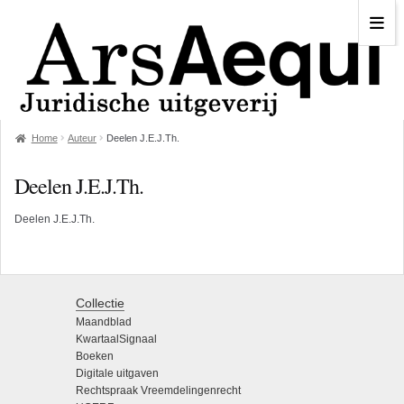
Home
Auteur
Deelen J.E.J.Th.
Deelen J.E.J.Th.
Deelen J.E.J.Th.
Collectie
Maandblad
KwartaalSignaal
Boeken
Digitale uitgaven
Rechtspraak Vreemdelingenrecht