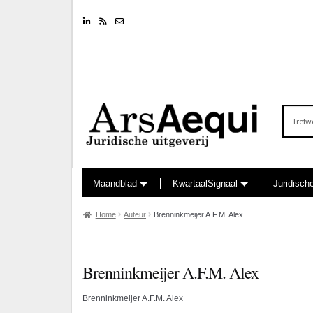
Linkedin
RSS feed
Nieuwsbrief
Zoeken
naar:
Maandblad
KwartaalSignaal
Juridisch
Home
Auteur
Brenninkmeijer A.F.M. Alex
Brenninkmeijer A.F.M. Alex
Brenninkmeijer A.F.M. Alex