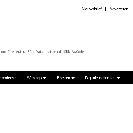
Nieuwsbrief
Adverteren
e podcasts
Weblogs
Boeken
Digitale collecties