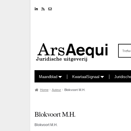
Linkedin
RSS feed
Nieuwsbrief
Zoeken
naar:
Maandblad
KwartaalSignaal
Juridisch
Home
Auteur
Blokvoort M.H.
Blokvoort M.H.
Blokvoort M.H.