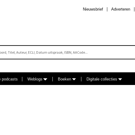
Nieuwsbrief
Adverteren
e podcasts
Weblogs
Boeken
Digitale collecties