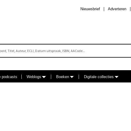
Nieuwsbrief
Adverteren
e podcasts
Weblogs
Boeken
Digitale collecties