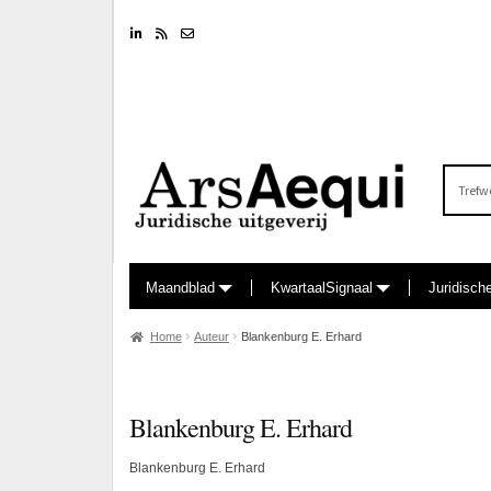
Linkedin
RSS feed
Nieuwsbrief
Zoeken
naar:
Maandblad
KwartaalSignaal
Juridisch
Home
Auteur
Blankenburg E. Erhard
Blankenburg E. Erhard
Blankenburg E. Erhard