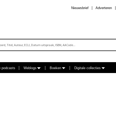
Nieuwsbrief
Adverteren
e podcasts
Weblogs
Boeken
Digitale collecties