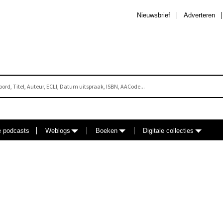
Nieuwsbrief
Adverteren
e podcasts
Weblogs
Boeken
Digitale collecties