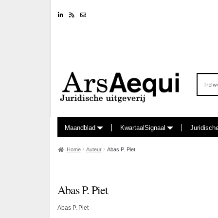
Linkedin
RSS feed
Nieuwsbrief
Zoeken
naar:
Maandblad
KwartaalSignaal
Juridisch
Home
Auteur
Abas P. Piet
Abas P. Piet
Abas P. Piet