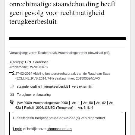
onrechtmatige staandehouding heeft
geen gevolg voor rechtmatigheid
terugkeerbesluit
Verschijningsvorm: Rechtspraak Vreemdelingenrecht (download pdf)
Auteur(s):
G.N. Cornelisse
Archiefcode: RV20140073
27-02-2014 Afdeling bestuursrechtspraak van de Raad van State
(
ECLI:NL:RVS:2014:744
) zaaknummer: 201303624/1/V3
staandehouding
terugkeerbesluit
vertrektermijn
Terugkeer en bewaring
(Vw 2000) Vreemdelingenwet 2000
Art. 1
Art. 50
Art. 62
Art.
62a
Richtlijn 2008/115/EG (Terugkeer)
Art. 3, lid 4
U heeft geen toegang tot de download(s) van dit product.
Login
of bekijk onze
abonnementen