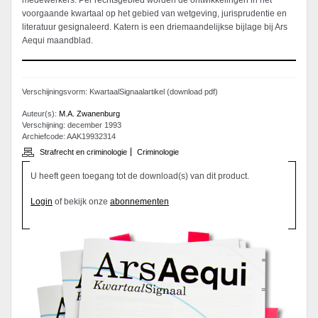
medewerkers. Per rechtsgebied worden de ontwikkelingen in het
voorgaande kwartaal op het gebied van wetgeving, jurisprudentie en
literatuur gesignaleerd. Katern is een driemaandelijkse bijlage bij Ars
Aequi maandblad.
Verschijningsvorm: KwartaalSignaalartikel (download pdf)
Auteur(s):
M.A. Zwanenburg
Verschijning: december 1993
Archiefcode: AAK19932314
Strafrecht en criminologie
Criminologie
U heeft geen toegang tot de download(s) van dit product.
Login
of bekijk onze
abonnementen