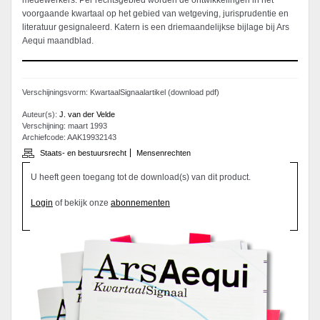
medewerkers. Per rechtsgebied worden de ontwikkelingen in het
voorgaande kwartaal op het gebied van wetgeving, jurisprudentie en
literatuur gesignaleerd. Katern is een driemaandelijkse bijlage bij Ars
Aequi maandblad.
Verschijningsvorm: KwartaalSignaalartikel (download pdf)
Auteur(s):
J. van der Velde
Verschijning: maart 1993
Archiefcode: AAK19932143
Staats- en bestuursrecht
Mensenrechten
U heeft geen toegang tot de download(s) van dit product.
Login
of bekijk onze
abonnementen