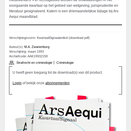
medewerkers. Per rechtsgebied worden de ontwikkelingen in het
voorgaande kwartaal op het gebied van wetgeving, jurisprudentie en
literatuur gesignaleerd. Katern is een driemaandelijkse bijlage bij Ars
Aequi maandblad.
Verschijningsvorm: KwartaalSignaalartikel (download pdf)
Auteur(s):
M.A. Zwanenburg
Verschijning: maart 1993
Archiefcode: AAK19932158
Strafrecht en criminologie
Criminologie
U heeft geen toegang tot de download(s) van dit product.
Login
of bekijk onze
abonnementen