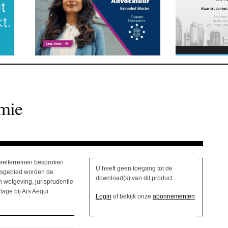
mie
deelterreinen besproken
U heeft geen toegang tot de
htsgebied worden de
download(s) van dit product.
 wetgeving, jurisprudentie
lage bij Ars Aequi
Login
of bekijk onze
abonnementen