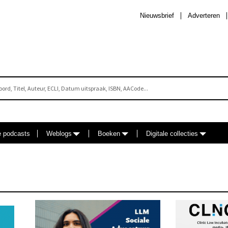
Nieuwsbrief
Adverteren
e podcasts
Weblogs
Boeken
Digitale collecties