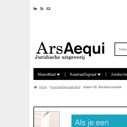
Linkedin
RSS feed
Nieuwsbrief
Zoeken
naar:
Maandblad
KwartaalSignaal
Juridisch
Home
KwartaalSignaalartikel
Katern 45: Rechtseconomie