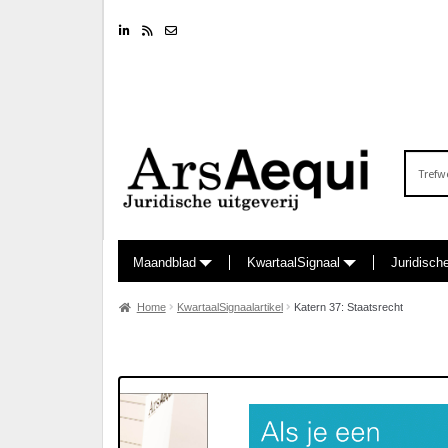
Linkedin
RSS feed
Nieuwsbrief
Zoeken
naar:
Maandblad
KwartaalSignaal
Juridisch
Home
KwartaalSignaalartikel
Katern 37: Staatsrecht