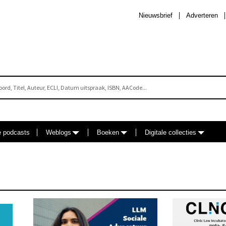
Nieuwsbrief
Adverteren
e podcasts
Weblogs
Boeken
Digitale collecties