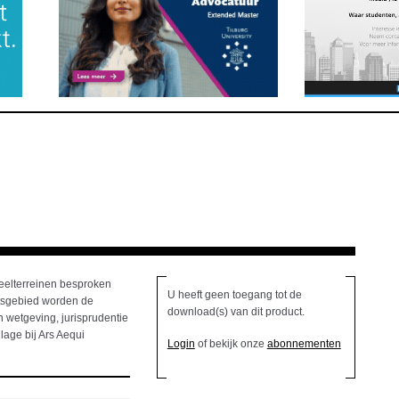
deelterreinen besproken
U heeft geen toegang tot de
htsgebied worden de
download(s) van dit product.
 wetgeving, jurisprudentie
lage bij Ars Aequi
Login
of bekijk onze
abonnementen