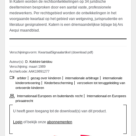
In Katern worden de rechtsontwikkelingen op 34 juridische
deelterreinen besproken door een aantal vaste, professionele
medewerkers. Per rechtsgebied worden de ontwikkelingen in het
voorgaande kwartaal op het gebied van wetgeving, jurisprudentie en
literatuur gesignaleerd. Katern is een driemaandelijkse bijlage bij Ars
Aequi maandblad.
Verschijningsvorm: KwartaalSignaalartikel (download pdf)
Auteur(s):
D. Kokkini-Iatridou
Verschijning: maart 1989
Archiefcode: AAK19891277
arbiter
gezag over kinderen
internationale arbitrage
internationale
kinderontvoering
Kinderbescherming
verzoeken tot teruggeleiding van
ontvoerde kinderen
Internationaal Europees en buitenlands recht
Internationaal en Europees
privaatrecht
U heeft geen toegang tot de download(s) van dit product.
Login
of bekijk onze
abonnementen