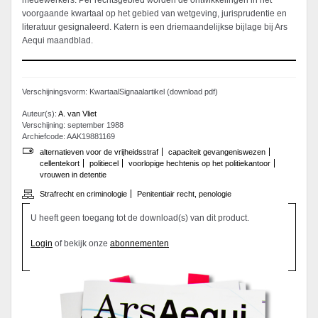
medewerkers. Per rechtsgebied worden de ontwikkelingen in het
voorgaande kwartaal op het gebied van wetgeving, jurisprudentie en
literatuur gesignaleerd. Katern is een driemaandelijkse bijlage bij Ars
Aequi maandblad.
Verschijningsvorm: KwartaalSignaalartikel (download pdf)
Auteur(s):
A. van Vliet
Verschijning: september 1988
Archiefcode: AAK19881169
alternatieven voor de vrijheidsstraf
capaciteit gevangeniswezen
cellentekort
politiecel
voorlopige hechtenis op het politiekantoor
vrouwen in detentie
Strafrecht en criminologie
Penitentiair recht, penologie
U heeft geen toegang tot de download(s) van dit product.
Login
of bekijk onze
abonnementen