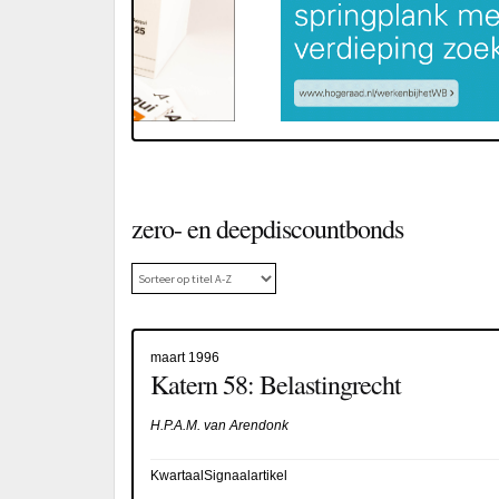
zero- en deepdiscountbonds
maart 1996
Katern 58: Belastingrecht
H.P.A.M. van Arendonk
KwartaalSignaalartikel