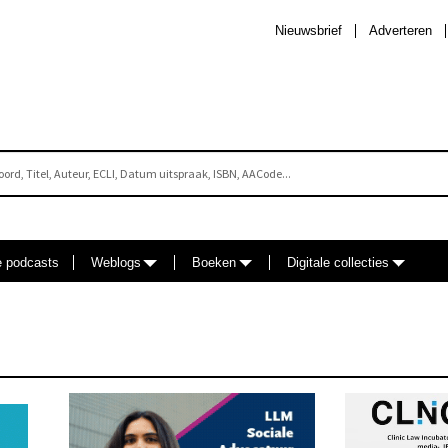
Nieuwsbrief
Adverteren
e podcasts
Weblogs
Boeken
Digitale collecties