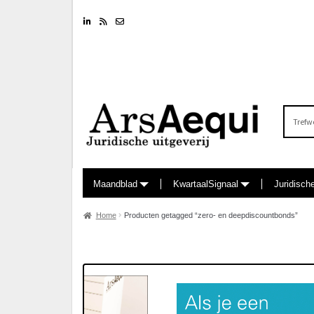
Linkedin
RSS feed
Nieuwsbrief
Zoeken
naar:
Maandblad
KwartaalSignaal
Juridisch
Home
Producten getagged “zero- en deepdiscountbonds”