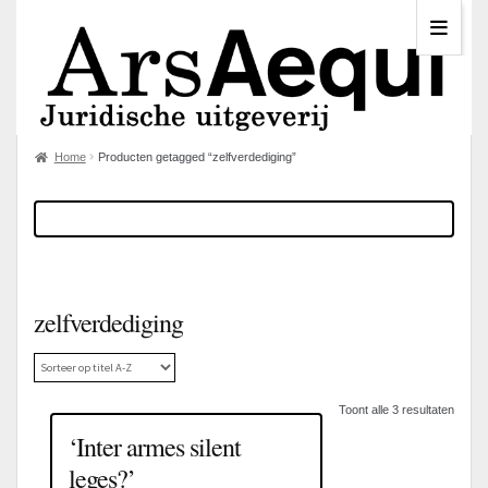
Home
Producten getagged “zelfverdediging”
zelfverdediging
Toont alle 3 resultaten
‘Inter armes silent
leges?’