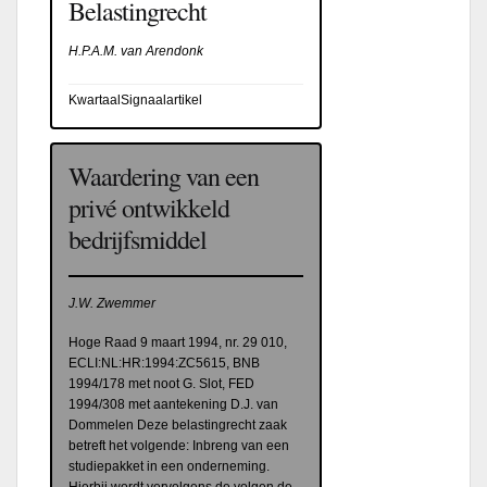
Belastingrecht
H.P.A.M. van Arendonk
KwartaalSignaalartikel
Waardering van een
privé ontwikkeld
bedrijfsmiddel
J.W. Zwemmer
Hoge Raad 9 maart 1994, nr. 29 010,
ECLI:NL:HR:1994:ZC5615, BNB
1994/178 met noot G. Slot, FED
1994/308 met aantekening D.J. van
Dommelen Deze belastingrecht zaak
betreft het volgende: Inbreng van een
studiepakket in een onderneming.
Hierbij wordt vervolgens de volgen de