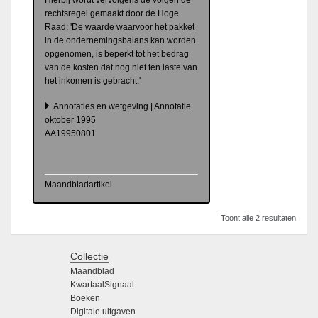
rechtsregel gemaakt door de Hoge
Raad: 'De waarde waarvoor het pakket
in de ondernemingsbalans kan worden
opgenomen, is beperkt tot het bedrag
van de kosten dat nog niet ten laste van
het inkomen is gebracht.'
Annotaties en wetgeving | Annotatie
oktober 1995
AA19950801
Maandbladartikel
Toont alle 2 resultaten
Collectie
Maandblad
KwartaalSignaal
Boeken
Digitale uitgaven